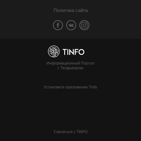
Политика сайта
Информационный Портал
г. Талдыкорган
Установите приложение Tinfo
Связаться с TINFO