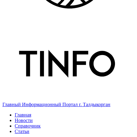
Главный Информационный Портал г. Талдыкорган
Главная
Новости
Справочник
Статьи