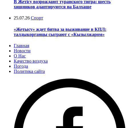
В Жетісу возрождают туранского тигра: шесть
хищников адаптируются на Балхаше
25.07.26
Спорт
«Жетысу» ждет битва за выживание в КПЛ:
талдыкорганцы сыграют с «Кызылжаром»
Главная
Новости
О Нас
Качество воздуха
Погода
Политика сайта