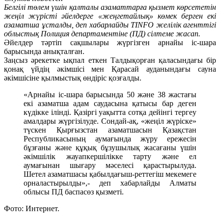
Белгілі төлем үшін қалталы азаматтарға қызмет көрсететін
жеңіл жүрісті әйелдерге «жеңгетайлық» көмек берген екі
азаматша ұсталды, деп хабарлайды TINFO желілік агенттігі
облыстық Полиция департаментіне (ПД) сілтеме жасап.
Әйелдер тәртіп сақшылары жүргізген арнайы іс-шара
барысында анықталған.
Заңсыз әрекетке ықпал еткен Талдықорған қаласындағы бір
қонақ үйдің әкімшісі мен Қарасай ауданындағы сауна
әкімшісіне қылмыстық өндіріс қозғалды.
«Арнайы іс-шара барысында 50 және 38 жастағы
екі азаматша адам саудасына қатысы бар деген
күдікке ілінді. Қазіргі уақытта сотқа дейінгі тергеу
амалдары жүргізілуде. Сондай-ақ, «жеңіл жүріске»
түскен Қырғызстан азаматшасын Қазақстан
Республикасының аумағында жүру ережесін
бұзғаны және құқық бұзушылық жасағаны үшін
әкімшілік жауапкершілікке тарту және ел
аумағынан шығару мәселесі қарастырылуда.
Шетел азаматшасы қабылдағыш-реттегіш мекемеге
орналастырылды»,- деп хабарлайды Алматы
облысы ПД баспасөз қызметі.
Фото: Интернет.