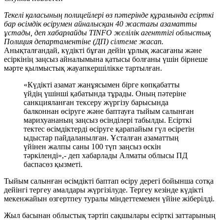
Текелі қаласының полицейлері өз пәтерінде құрамында есірткі
бар өсімдік өсірумен айналысқан 40 жастағы азаматты
ұстады, деп xабарлайды TINFO желілік агенттігі облыстық
Полиция департаментіне (ДП) сілтеме жасап.
Анықталғандай, күдікті бұған дейін ұрлық жасағаны және
есіркінің заңсыз айналымына қатысы болғаны үшін бірнеше
мәрте қылмыстық жауапкершілікке тартылған.
«Күдікті азамат жанұясымен бірге көпқабатты
үйдің үшінші қабатында тұрады. Оның пәтеріне
санкцияланған тексеру жүргізу барысында
балконнан өсіруге және баптауға тыйым салынған
марихуананың заңсыз өсінділері табылды. Есірткі
тектес өсімдіктерді өсіруге қарапайым гүл өсіретін
ыдыстар пайдаланылған. Ұсталған азаматтың
үйінен жалпы саны 100 түп заңсыз өскін
тәркіленді»,- деп хабарлады Алматы облысы ПД
баспасөз қызметі.
Тыйым салынған өсімдікті баптап өсіру дерегі бойынша сотқа
дейінгі тергеу амалдары жүргізілуде. Тергеу кезінде күдікті
мекенжайын өзгертпеу туралы міндеттемемен үйіне жіберілді.
Жыл басынан облыстық тәртіп сақшылары есірткі заттарының