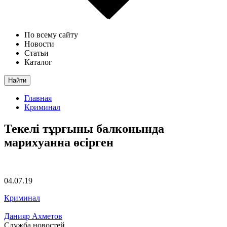
По всему сайту
Новости
Статьи
Каталог
Найти
Главная
Криминал
Текелі тұрғыны балконында
мариxуанна өсірген
04.07.19
Криминал
Данияр Ахметов
Служба новостей