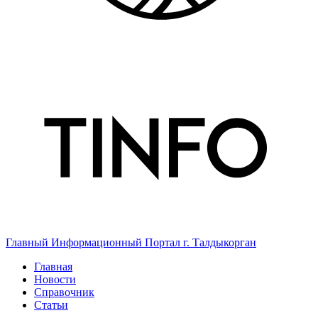
Главный Информационный Портал г. Талдыкорган
Главная
Новости
Справочник
Статьи