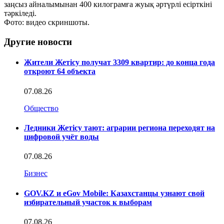
заңсыз айналымынан 400 килограмға жуық әртүрлі есірткіні
тәркіледі.
Фото: видео скриншоты.
Другие новости
Жители Жетісу получат 3309 квартир: до конца года
откроют 64 объекта
07.08.26
Общество
Ледники Жетісу тают: аграрии региона переходят на
цифровой учёт воды
07.08.26
Бизнес
GOV.KZ и eGov Mobile: Казахстанцы узнают свой
избирательный участок к выборам
07.08.26