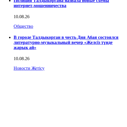
Полиция Талдыкоргана назвала новые схемы
интернет-мошенничества
10.08.26
Общество
В городе Талдыкорган в честь Дня Абая состоялся
литературно-музыкальный вечер «Желсіз түнде
жарық ай»
10.08.26
Новости Жетісу