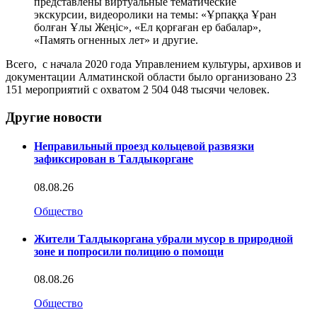
представлены виртуальные тематические
экскурсии, видеоролики на темы: «Ұрпаққа Ұран
болған Ұлы Жеңіс», «Ел қорғаған ер бабалар»,
«Память огненных лет» и другие.
Всего, с начала 2020 года Управлением культуры, архивов и
документации Алматинской области было организовано 23
151 мероприятий с охватом 2 504 048 тысячи человек.
Другие новости
Неправильный проезд кольцевой развязки
зафиксирован в Талдыкоргане
08.08.26
Общество
Жители Талдыкоргана убрали мусор в природной
зоне и попросили полицию о помощи
08.08.26
Общество