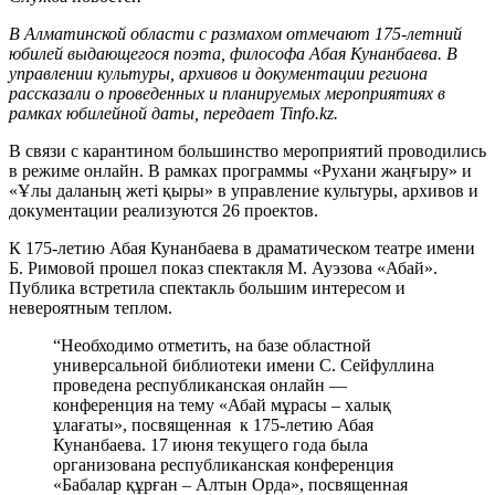
В Алматинской области с размахом отмечают 175-летний
юбилей выдающегося поэта, философа Абая Кунанбаева. В
управлении культуры, архивов и документации региона
рассказали о проведенных и планируемых мероприятиях в
рамках юбилейной даты, передает Tinfo.kz.
В связи с карантином большинство мероприятий проводились
в режиме онлайн. В рамках программы «Рухани жаңғыру» и
«Ұлы даланың жеті қыры» в управление культуры, архивов и
документации реализуются 26 проектов.
К 175-летию Абая Кунанбаева в драматическом театре имени
Б. Римовой прошел показ спектакля М. Ауэзова «Абай».
Публика встретила спектакль большим интересом и
невероятным теплом.
“Необходимо отметить, на базе областной
универсальной библиотеки имени С. Сейфуллина
проведена республиканская онлайн —
конференция на тему «Абай мұрасы – халық
ұлағаты», посвященная к 175-летию Абая
Кунанбаева. 17 июня текущего года была
организована республиканская конференция
«Бабалар құрған – Алтын Орда», посвященная