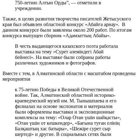
750-летию Алтын Орды”, — отметили в
учреждении.
Также, в целях развития творчества писателей Жетысуского
края был объявлен областной конкурс «Абайға арнау». В
данном конкурсе были заявлены около 200 работ. По итогам
конкурса выпущен сборник «Адамзаттың Абайы».
В честь выдающегося казахского поэта работала
выставка на тему «Сурет әлеміндегі Абай
бейнесі». На выставке были собраны работы
различных художников и фотографов.
Вместе с тем, в Алматинской области с масштабом проведены
мероприятия
к 75-летию Победы в Великой Отечественной
войне. Так, Алматинский областной историко-
краеведческий музей им. М. Тынышпаева и его
филиалах на основе экспонатов и материалов
были оформлены выставки и экспозиционные
комплексы на тему: «Олар Отан үшін шайқасты»,
«Отан үшін от кешкендер», «Бағына туған елінің
Балқаштың хас батыры», «Шежіре сурет сыр
шертеді» и другие. В социальных сетях были