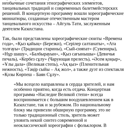
необычные сочетания этнографических элементов,
танцевальных традиций и современных балетмейстерских
решений. В концертную программу вошли хореографические
миниатюры, созданные отечественным мастером
танцевального искусства – Айгуль Тати, заслуженным
деятелем Казахстана.
Так, были представлены хореографические сюиты «Времена
года», «Қыз қайың» (Березки), «Серiлер салтанаты», «Ата
толғауы» (Традиции старины), «Сый-сияпат» (Сувениры),
«Нұр шашу», «Балбырауын», «Қыз сағынышы» (Девичья
печаль), «Кербез сұлу» (Чарующая прелесть), «Әсем қоңыр»,
«Ұлы дала» (Великая степь), «Ақ қыз» (Пленительная
нежность), «Тәңір сыйы – Ақ жол», а также дуэт из спектакля
«Қозы Көрпеш – Баян Сұлу».
«Мы всецело направлены в сердца зрителей, и нам
особенно приятно, когда есть отдача. Концертная
программа «Наследие Великой степи» всегда
воспринимается с большим воодушевлением как в
Казахстане, так и за рубежом. По национальному
блоку мы привезли обширную программу, это не
только традиционный стиль, зритель может
уловить некий синтез современной и
неоклассической хореографии с фольклором. В