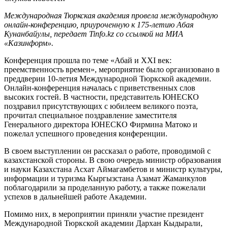
Международная Тюркская академия провела международную
онлайн-конференцию, приуроченную к 175-летию Абая
Кунанбайулы, передает Tinfo.kz со ссылкой на МИА
«Казинформ».
Конференция прошла по теме «Абай и ХХІ век:
преемственность времен», мероприятие было организовано в
преддверии 10-летия Международной Тюркской академии.
Онлайн-конференция началась с приветственных слов
высоких гостей. В частности, представитель ЮНЕСКО
поздравил присутствующих с юбилеем великого поэта,
прочитал специальное поздравление заместителя
Генерального директора ЮНЕСКО Фирмина Матоко и
пожелал успешного проведения конференции.
В своем выступлении он рассказал о работе, проводимой с
казахстанской стороны. В свою очередь министр образования
и науки Казахстана Асхат Аймагамбетов и министр культуры,
информации и туризма Кыргызстана Азамат Жаманкулов
поблагодарили за проделанную работу, а также пожелали
успехов в дальнейшей работе Академии.
Помимо них, в мероприятии приняли участие президент
Международной Тюркской академии Дархан Кыдырали,