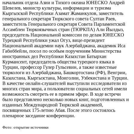
начальник отдела Азии и Тихого океана ЮНЕСКО Андрей
Шевелев, министр культуры, информации и туризма
Кыргызской Республики Азамат Жаманкулов, заместитель
генерального секретаря Тюркского совета Султан Раев,
заместитель Генерального секретаря Совета Парламентской
Ассамблеи Тюркоязычных стран (ТЮРКПА) Али Йылдыз,
председатель Национальной комиссии по делам ЮНЕСКО
Турецкой Республики ужал Огуз, вице-президент
Национальной академии наук Азербайджана, академик Иса
Габиббейли, посол по особым поручениям Министерства
иностранных дел Республики Казахстан Батырхан
Курмансеит, председатель общества турецкого языка в
Турции, профессор Гулер Гульсевин, а также известные
тюркологи из Азербайджана, Башкортостана (РФ), Венгрии,
Казахстана, Кыргызстана, Монголии, Узбекистана и Турции.
В качестве онлайн-слушателей выступили исследователи из
многих стран мира, а пользователи социальных сетей имели
возможность смотреть ее в прямом эфире. В ходе встречи
было представлено несколько новых книг, подготовленных и
изданных Международной Тюркской академией,
посвященных 175-летию Абая. После этого состоялось
пленарное заседание конференции.
Фото: открытие источники