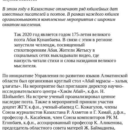
В этом году в Казахстане отмечают ряд юбилейных дат
известных писателей и поэтов. В рамках каждого юбилея
организовываются комплексные мероприятия с широким
охватом населения.
Так 2020 год является годом 175-летия великого
поэта Абая Кунанбаева. В связи с этим в регионе
запустили челлендж, посвященный
стихотворениям Абая. Жители Жетысу в
социальных сетях выкладывали видео, где
наизусть читали стихи и слова назидания великого
мыслителя.
По инициативе Управления по развитию языков Алматинской
области был организован круглый стол «Абай мұрасы – халық
ұлағаты». На мероприятие был приглашен директор научно-
исследовательского центра «Хәкім Абай», к.ф.н. Н.
Шойынбет. На встрече ученый проанализировал ценное
наследие поэта. Также в мероприятий приняли участия
доцент ЖГУ, к.ф.н., ученый-абаевед С. Кожагулов, члены
Союза журналистов Казахстана Р. Ахметов и Г. Хамай, д.ф.н.,
профессор А. Касабеков, член Союза композиторов РК М.
Егинбаев, к.ф.н., ассоцированный профессор К. Аликенова,
председатель областного совета матерей Ж. Баймадиева,