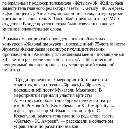
генеральный продюсер телеканала «Жетысу» Ж. Жайлаубаев,
заместитель главного редактора газеты «Жетысу» Ж. Амреев,
к.ф.н., доцент Д. Ансабаев, молодой писатель, литературный
критик, исследователь Е. Токтарбай, представители СМИ и
студенты. В ходе круглого стола были озвучены важные
мнение и значительные слова.
В рамках мероприятий проведены итоги областных
конкурсов «Жырлайды жүрек», посвященный 75-летию поэта
Жуматая Жакыпбаева и конкурс публицистических
произведений «Анамның тілі-айбыным менің» посвященный
30 – летию республиканской газеты «Ana tili», внесший
неоценимый вклад в пропаганду мероприятий языковой
политики.
“Среди проведенных мероприятий, также стоит
отметить, вечер поэзии «Бір өлеңі – бір әлем»,
посвященный поэту Мукагали Макатаева. В
мероприятий приняли участия артисты
Алматинского областного драматического театра
им. Б. Римовой А. Кенжебекова и К. Темирбайулы,
д.ф.н., профессор М. Имангазинов, к.ф.н. С.
Кожагулов, заместитель главного редактора газеты
«Жетысу» Ж. Амреев”, — рассказали в областном
управлении по развитию языков.