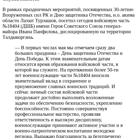
В рамках праздничных мероприятий, посвященных 30-летию
Вооруженных сил РК и Дню защитника Отечества, и.о. акима
области Лаззат Турлашов, посетил сегодня войсковую часть
№18404 (ДШБ) имени Героя Советского Союза генерал-
майора Ивана Панфилова, дислоцированную на территории
Талдыкоргана
.
— В первых числах мая мы отмечаем сразу два
больших праздника – День защитника Отечества и
День Победы. К этим знаменательным датам
относится время образования войсковой части, в
которой вы служите. На протяжении более 50-ти
лет военнослужащие части №18404 вносили
значительный вклад в сохранение и
приумножение славных воинских традиций. И
сейчас личный состав войсковой части
продолжает достойно выполнять возложенные
задачи по обеспечению безопасности, укреплению
боеспособности. Постоянно совершенствуя
профессиональное мастерство, проявляя
ответственность и высокую дисциплину,
военнослужащие принимают активное участие и в
военно-патриотическом воспитании молодежи
региона. Выражаю благодарность за безупречную