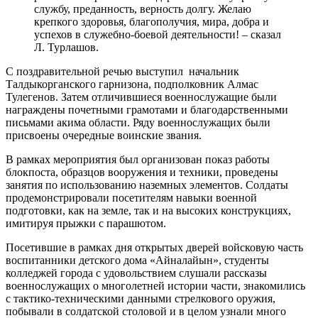
службу, преданность, верность долгу. Желаю
крепкого здоровья, благополучия, мира, добра и
успехов в служебно-боевой деятельности! – сказал
Л. Турлашов.
С поздравительной речью выступил начальник
Талдыкорганского гарнизона, подполковник Алмас
Тулегенов. Затем отличившиеся военнослужащие были
награждены почетными грамотами и благодарственными
письмами акима области. Ряду военнослужащих были
присвоены очередные воинские звания.
В рамках мероприятия был организован показ работы
блокпоста, образцов вооружения и техники, проведены
занятия по использованию наземных элементов. Солдаты
продемонстрировали посетителям навыки военной
подготовки, как на земле, так и на высоких конструкциях,
имитируя прыжки с парашютом.
Посетившие в рамках дня открытых дверей войсковую часть
воспитанники детского дома «Айналайын», студенты
колледжей города с удовольствием слушали рассказы
военнослужащих о многолетней истории части, знакомились
с тактико-техническими данными стрелкового оружия,
побывали в солдатской столовой и в целом узнали много