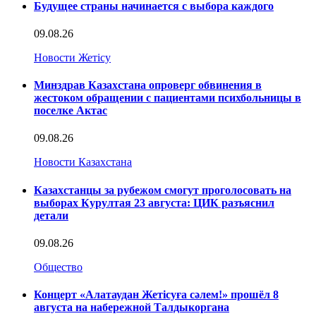
Будущее страны начинается с выбора каждого
09.08.26
Новости Жетісу
Минздрав Казахстана опроверг обвинения в
жестоком обращении с пациентами психбольницы в
поселке Актас
09.08.26
Новости Казахстана
Казахстанцы за рубежом смогут проголосовать на
выборах Курултая 23 августа: ЦИК разъяснил
детали
09.08.26
Общество
Концерт «Алатаудан Жетісуға сәлем!» прошёл 8
августа на набережной Талдыкоргана