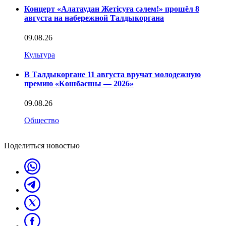
Концерт «Алатаудан Жетісуға сәлем!» прошёл 8
августа на набережной Талдыкоргана
09.08.26
Культура
В Талдыкоргане 11 августа вручат молодежную
премию «Көшбасшы — 2026»
09.08.26
Общество
Поделиться новостью