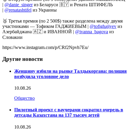
|
@danie_singer
из Беларуси 🇧🇾 и Рената ШТИФЕЛЬ
|
@renatashtifel
из Украины
⠀
🥉 Третья премия (по 2 500$) также разделена между двумя
участниками — Тофиком ГАДЖИЕВЫМ |
@tofighajiyev
из
Азербайджана 🇦🇿 и ИВАННОЙ |
@ivanna_bagova
из
Словакии⠀
https://www.instagram.com/p/CRf2Npvh7Eu/
Другие новости
Женщину избили на рынке Талдыкоргана: полиция
возбудила уголовное дело
10.08.26
Общество
Пилотный проект с ваучерами сократил очередь в
детсады Казахстана на 137 тысяч детей
10.08.26