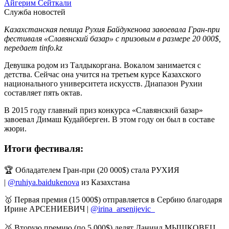
Айгерим Сейткали
Служба новостей
Казахстанская певица Рухия Байдукенова завоевала Гран-при
фестиваля «Славянский базар» с призовым в размере 20 000$,
передает tinfo.kz
Девушка родом из Талдыкоргана. Вокалом занимается с
детства. Сейчас она учится на третьем курсе Казахского
национального университета искусств. Диапазон Рухии
составляет пять октав.
В 2015 году главный приз конкурса «Славянский базар»
завоевал Димаш Кудайберген. В этом году он был в составе
жюри.
Итоги фестиваля:
🏆 Обладателем Гран-при (20 000$) стала РУХИЯ
|
@ruhiya.baidukenova
из Казахстана
🥇 Первая премия (15 000$) отправляется в Сербию благодаря
Ирине АРСЕНИЕВИЧ |
@irina_arsenijevic_
⠀
🥈 Вторую премию (по 5 000$) делят Даниил МЫШКОВЕЦ