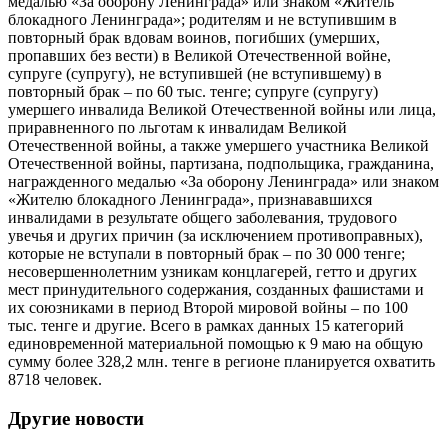
медалью «За оборону Ленинграда» или знаком «Житель
блокадного Ленинграда»; родителям и не вступившим в
повторный брак вдовам воинов, погибших (умерших,
пропавших без вести) в Великой Отечественной войне,
супруге (супругу), не вступившей (не вступившему) в
повторный брак – по 60 тыс. тенге; супруге (супругу)
умершего инвалида Великой Отечественной войны или лица,
приравненного по льготам к инвалидам Великой
Отечественной войны, а также умершего участника Великой
Отечественной войны, партизана, подпольщика, гражданина,
награжденного медалью «За оборону Ленинграда» или знаком
«Жителю блокадного Ленинграда», признававшихся
инвалидами в результате общего заболевания, трудового
увечья и других причин (за исключением противоправных),
которые не вступали в повторный брак – по 30 000 тенге;
несовершеннолетним узникам концлагерей, гетто и других
мест принудительного содержания, созданных фашистами и
их союзниками в период Второй мировой войны – по 100
тыс. тенге и другие. Всего в рамках данных 15 категорий
единовременной материальной помощью к 9 маю на общую
сумму более 328,2 млн. тенге в регионе планируется охватить
8718 человек.
Другие новости