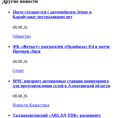
Другие новости
Поезд столкнулся с автомобилем Jetour в
Карабулаке: пострадавших нет
08.08.26
Общество
ФК «Жетысу» разгромлен «Ордабасы» 0:4 в матче
Премьер-Лиги
08.08.26
Спорт
МЧС внедряет автономные станции мониторинга
для предупреждения селей в Алматинской области
08.08.26
Новости Казахстана
Талдыкорганский «ARLAN TDK» расширяет