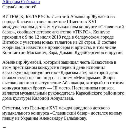
Айгерим Сейткали
Служба новостей
ВИТЕБСК, БЕЛАРУСЬ. 7-летний Абылкаир Жумабай из
города Каскелен занял почетное ІІІ место в ХVІ
международном детском музыкальном конкурсе «Славянский
базар», сообщает сетевое агентство «TINFO». Конкурс
проходил с 9 по 12 июля 2018 года в беларусском городе
Витебск с участием юных талантов из 20 стран. В составе
жюри были известные продюсеры и артисты, в том числе
Константин Маскович, Зара, Димаш Кудайбергенов и другие.
Абылкаир Жумабай, который защищал честь Казахстана в
этом престижном конкурсе в первый день исполнил
казахскую народную песню «Қарағым-ай», во второй день
итальянскую песню под названием «Мелодрама». Жюри
высоко оценило выступление Абылкаира, который по итогам
конкурса занял бронзу — ІІІ место. Наставником призера
является музыкальный руководитель Карасайского районного
дома культуры Калбиби Абдуллаева.
Отметим, что Гран-при ХVІ международного детского
музыкального конкурса «Славянский базар» достался юному
певцу из Украины Александру Балабанову.