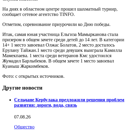
На днях в областном центре прошел шахматный турнир,
сообщает сетевое агентство TINFO.
Отметим, соревнование приурочили ко Дню победы.
Итак, самая юная участница Ельгиза Мамырканова стала
призером в общем зачете среди детей до 14 лет. В категории
14+ 1 место завоевал Олжас Болатов, 2 место досталось
Ерулану Тайжан.1 место среди девушек выиграла Камилла
Мамекпаева. 1 места среди ветеранов Кмс удостоился
Жумадил Барлыбеков. В общем зачете 1 место завоевал
Куаныш Жаркимбеков.
Фото: с открытых источников.
Другие новости
Сельчане Кербулака предложили решения проблем
развития: дороги, вода, связь
07.08.26
Общество