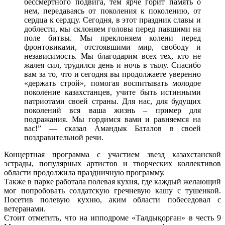
бессмертного подвига, тем ярче горит память о
нем, передаваясь от поколения к поколению, от
сердца к сердцу. Сегодня, в этот праздник славы и
доблести, мы склоняем головы перед павшими на
поле битвы. Мы преклоняем колени перед
фронтовиками, отстоявшими мир, свободу и
независимость. Мы благодарим всех тех, кто не
жалея сил, трудился день и ночь в тылу. Спасибо
вам за то, что и сегодня вы продолжаете уверенно
«держать строй», помогая воспитывать молодое
поколение казахстанцев, учите быть истинными
патриотами своей страны. Для нас, для будущих
поколений вся ваша жизнь – пример для
подражания. Мы гордимся вами и равняемся на
вас!” — сказал Амандык Баталов в своей
поздравительной речи.
Концертная программа с участием звезд казахстанской
эстрады, популярных артистов и творческих коллективов
области продолжила праздничную программу.
Также в парке работала полевая кухня, где каждый желающий
мог попробовать солдатскую гречневую кашу с тушенкой.
Посетив полевую кухню, аким области побеседовал с
ветеранами.
Стоит отметить, что на ипподроме «Талдықорған» в честь 9