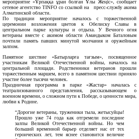
мероприятие «Ұрпаққа ұран болған Ұлы Жеңіс», сообщает
сетевое агентство TINFO со ссылкой на пресс-службу акима
Алматинской области.
По традиции мероприятие началось с торжественной
церемонии возложения цветов к Обелиску Славы в
центральном парке культуры и отдыха. У Вечного огня
ветераны вместе с акимом области Амандыком Баталовым
почтили память павших минутой молчания и оружейным
залпом.
Памятное шествие «Батырларға тағзым», посвященное
участникам Великой Отечественной войны, началось на
центральной площади. Родственники ветеранов прошли
торжественным маршем, всего в памятном шествии приняло
участие более тысячи человек.
Праздничная программа в парке «Жастар» началась с
театрализованного представления, рассказывающем о
военном времени, о сложном пути к Победе, о ценности мира,
любви к Родине.
“Дорогие ветераны, труженики тыла, жетысуйцы!
Прошло уже 74 года как отгремели последние
залпы Великой Отечественной войны. Но чем
больший временной барьер отделяет нас от тех
героических лет, тем яснее становится величие