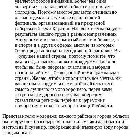
уделяется особое внимание. Более чем одна
четвертая часть населения области составляет
молодежь. Поэтому многое делается специально
для молодежи, в том числе сегодняшний
фестиваль, организованный на прекрасной
набережной реки Каратал. Нас всех всегда радуют
результаты вашего труда в разных направлениях.
Это успехи и в сельском хозяйстве, и в бизнесе, и
в спорте и в других сферах, многие из которых
были представлены на сегодняшней выставке. Вы
– будущее нашей страны, поэтому помните, что
вам всегда помогут, во всем поддержут. Главное,
чтобы вы были здоровы, счастливы, выбрали
правильный путь, были достойными гражданами
страны. Желаю, чтобы исполнились все мечты, мы
вас ценим и гордимся вами, добивайтесь всего
самого лучшего, самого хорошего, перед вами
открыты все дороги и все у вас впереди», —
сказал глава региона, перейдя к церемонии
поощрения молодежных организаций области.
Представителю молодежи каждого района и города области
были вручены благодарственные письма акима области и
настольный сувенир, изображающий въездную арку города
Талдыкорган.