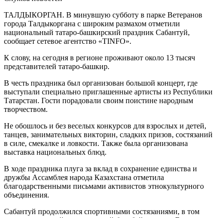
ТАЛДЫКОРГАН. В минувшую субботу в парке Ветеранов
города Талдыкоргана с широким размахом отметили
национальный татаро-башкирский праздник Сабантуй,
сообщает сетевое агентство «TINFO».
К слову, на сегодня в регионе проживают около 13 тысяч
представителей татаро-башкир.
В честь праздника был организован большой концерт, где
выступали специально приглашенные артисты из Республики
Татарстан. Гости порадовали своим поистине народным
творчеством.
Не обошлось и без веселых конкурсов для взрослых и детей,
танцев, занимательных викторин, сладких призов, состязаний
в силе, смекалке и ловкости. Также была организована
выставка национальных блюд.
В ходе праздника плуга за вклад в сохранение единства и
дружбы Ассамблея народа Казахстана отметила
благодарственными письмами активистов этнокультурного
объединения.
Сабантуй продолжился спортивными состязаниями, в том