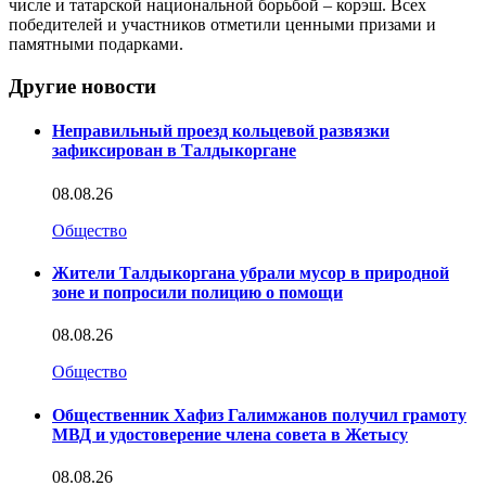
числе и татарской национальной борьбой – корэш. Всех
победителей и участников отметили ценными призами и
памятными подарками.
Другие новости
Неправильный проезд кольцевой развязки
зафиксирован в Талдыкоргане
08.08.26
Общество
Жители Талдыкоргана убрали мусор в природной
зоне и попросили полицию о помощи
08.08.26
Общество
Общественник Хафиз Галимжанов получил грамоту
МВД и удостоверение члена совета в Жетысу
08.08.26