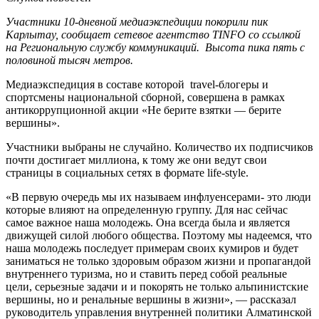
Участники 10-дневной медиаэкспедиции покорили пик
Карлытау, сообщает сетевое агентство TINFO со ссылкой
на Региональную службу коммуникаций. Высота пика пять с
половиной тысяч метров.
Медиаэкспедиция в составе которой travel-блогеры и
спортсмены национальной сборной, совершена в рамках
антикоррупционной акции «Не берите взятки — берите
вершины».
Участники выбраны не случайно. Количество их подписчиков
почти достигает миллиона, к тому же они ведут свои
страницы в социальных сетях в формате life-style.
«В первую очередь мы их называем инфлуенсерами- это люди
которые влияют на определенную группу. Для нас сейчас
самое важное наша молодежь. Она всегда была и является
движущей силой любого общества. Поэтому мы надеемся, что
наша молодежь последует примерам своих кумиров и будет
заниматься не только здоровым образом жизни и пропагандой
внутреннего туризма, но и ставить перед собой реальные
цели, серьезные задачи и и покорять не только альпинистские
вершины, но и ренальные вершины в жизни», — рассказал
руководитель управления внутренней политики Алматинской