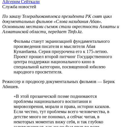
Айгерим Сейткали
Служба новостей
По заказу Телерадиокомплекса президента РК снят цикл
документальных фильмов «Слова назидания Абая».
Основными местами съемок стали окрестности Алматы и
Алматинской области, передает Tinfo.kz.
Фильмы станут экранизацией фундаментального
произведения писателя и мыслителя Абая
Кунанбаева. Серия приурочена его к 175-летию.
Проект прошел второй питчинг Государственного
центра поддержки национального кино в
специальной категории, посвященной юбилею
народного просветителя.
Режиссер и продюсер документальных фильмов — Берик
Абишев.
«В этой прозаической поэме поднимаются
проблемы национального воспитания и
мировоззрения, морали и права, истории казахов.
Если честно, тут проблемы всего человечества, в
детстве много не понимал, а сейчас читая, в
некоторых моментах вижу себя, и так глубоко
задумываешься, как же он был прав во всем.