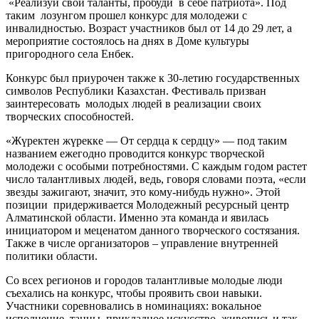
«Реализуй свои таланты, пробуди в себе патриота». Под
таким лозунгом прошел конкурс для молодежи с
инвалидностью. Возраст участников был от 14 до 29 лет, а
мероприятие состоялось на днях в Доме культуры
пригородного села Енбек.
Конкурс был приурочен также к 30-летию государственных
символов Республики Казахстан. Фестиваль призван
заинтересовать молодых людей в реализации своих
творческих способностей.
«Жүректен жүрекке — От сердца к сердцу» — под таким
названием ежегодно проводится конкурс творческой
молодежи с особыми потребностями. С каждым годом растет
число талантливых людей, ведь, говоря словами поэта, «если
звезды зажигают, значит, это кому-нибудь нужно». Этой
позиции придерживается Молодежный ресурсный центр
Алматинской области. Именно эта команда и явилась
инициатором и меценатом данного творческого состязания.
Также в числе организаторов – управление внутренней
политики области.
Со всех регионов и городов талантливые молодые люди
съехались на конкурс, чтобы проявить свои навыки.
Участники соревновались в номинациях: вокальное
исполнение, танцы, прикладное искусство, живопись и так