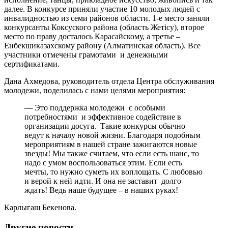
далее. В конкурсе приняли участие 10 молодых людей с
инвалидностью из семи районов области. 1-е место заняли
конкурсанты Коксуского района (область Жетісу), второе
место по праву досталось Карасайскому, а третье –
Енбекшиказахскому району (Алматинская область). Все
участники отмечены грамотами и денежными
сертификатами.
Дана Ахмедова, руководитель отдела Центра обслуживания
молодежи, поделилась с нами целями мероприятия:
— Это поддержка молодежи с особыми
потребностями и эффективное содействие в
организации досуга. Такие конкурсы обычно
ведут к началу новой жизни. Благодаря подобным
мероприятиям в нашей стране зажигаются новые
звезды! Мы также считаем, что если есть шанс, то
надо с умом воспользоваться этим. Если есть
мечты, то нужно суметь их воплощать. С любовью
и верой к ней идти. И она не заставит долго
ждать! Ведь наше будущее – в наших руках!
Карлыгаш Бекенова.
Другие новости