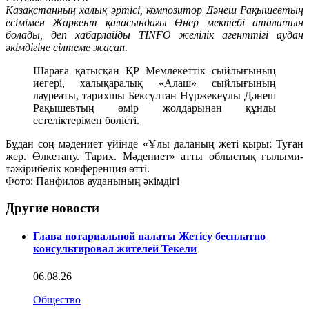
Қазақстанның халық әртісі, композитор Дәнеш Рақышевтың
есімімен Жаркент қаласындағы Өнер мектебі аталатын
болады, деп хабарлайды TINFO желілік агенттігі аудан
әкімдігіне сілтеме жасап.
Шараға қатысқан ҚР Мемлекеттік сыйлығының
иегері, халықаралық «Алаш» сыйлығының
лауреаты, тарихшы Бексұлтан Нұржекеұлы Дәнеш
Рақышевтың өмір жолдарынан құнды
естеліктерімен бөлісті.
Бұдан соң мәдениет үйінде «Ұлы даланың жеті қыры: Туған
жер. Өлкетану. Тарих. Мәдениет» атты облыстық ғылыми-
тәжірибелік конференция өтті.
Фото: Панфилов ауданының әкімдігі
Другие новости
Глава нотариальной палаты Жетісу бесплатно
консультировал жителей Текели
06.08.26
Общество