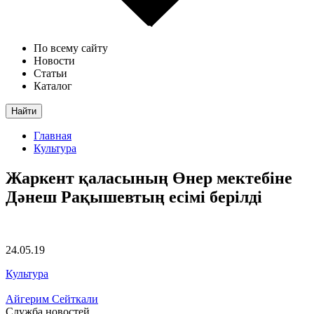
По всему сайту
Новости
Статьи
Каталог
Найти
Главная
Культура
Жаркент қаласының Өнер мектебіне
Дәнеш Рақышевтың есімі берілді
24.05.19
Культура
Айгерим Сейткали
Служба новостей