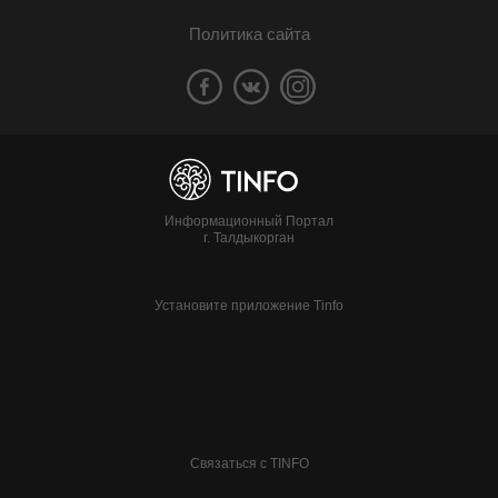
Политика сайта
Информационный Портал
г. Талдыкорган
Установите приложение Tinfo
Связаться с TINFO