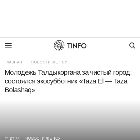
Пои
ГЛАВНАЯ
НОВОСТИ ЖЕТІСУ
Молодежь Талдыкоргана за чистый город:
состоялся экосубботник «Taza El — Taza
Bolashaq»
НОВОСТИ ЖЕТІСУ
21.07.25