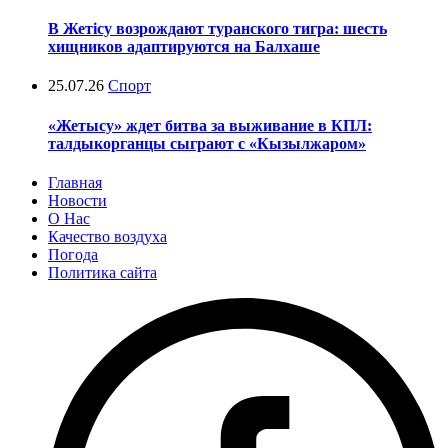
В Жетісу возрождают туранского тигра: шесть
хищников адаптируются на Балхаше
25.07.26
Спорт
«Жетысу» ждет битва за выживание в КПЛ:
талдыкорганцы сыграют с «Кызылжаром»
Главная
Новости
О Нас
Качество воздуха
Погода
Политика сайта