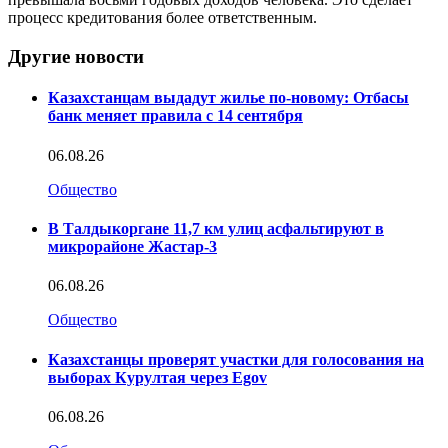
процесс кредитования более ответственным.
Другие новости
Казахстанцам выдадут жилье по-новому: Отбасы
банк меняет правила с 14 сентября
06.08.26
Общество
В Талдыкоргане 11,7 км улиц асфальтируют в
микрорайоне Жастар-3
06.08.26
Общество
Казахстанцы проверят участки для голосования на
выборах Курултая через Egov
06.08.26