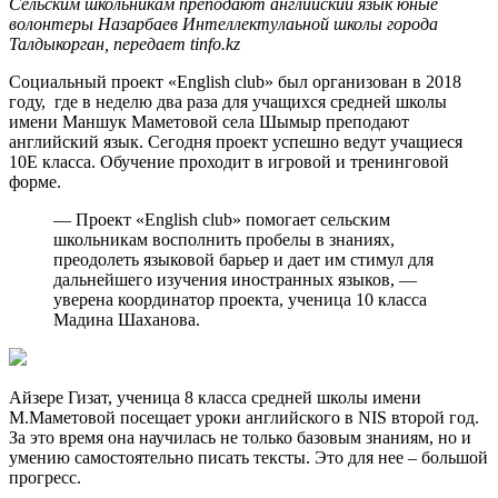
Сельским школьникам преподают английский язык юные
волонтеры Назарбаев Интеллектулаьной школы города
Талдыкорган, передает tinfo.kz
Социальный проект «English club» был организован в 2018
году, где в неделю два раза для учащихся средней школы
имени Маншук Маметовой села Шымыр преподают
английский язык. Сегодня проект успешно ведут учащиеся
10Е класса. Обучение проходит в игровой и тренинговой
форме.
— Проект «English club» помогает сельским
школьникам восполнить пробелы в знаниях,
преодолеть языковой барьер и дает им стимул для
дальнейшего изучения иностранных языков, —
уверена координатор проекта, ученица 10 класса
Мадина Шаханова.
Айзере Гизат, ученица 8 класса средней школы имени
М.Маметовой посещает уроки английского в NIS второй год.
За это время она научилась не только базовым знаниям, но и
умению самостоятельно писать тексты. Это для нее – большой
прогресс.