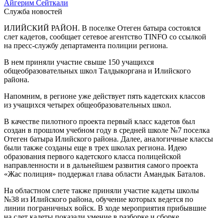
Айгерим Сейткали
Служба новостей
ИЛИЙСКИЙ РАЙОН. В поселке Отеген батыра состоялся
слет кадетов, сообщает сетевое агентство TINFO со ссылкой
на пресс-службу департамента полиции региона.
В нем приняли участие свыше 150 учащихся
общеобразовательных школ Талдыкоргана и Илийского
района.
Напомним, в регионе уже действует пять кадетских классов
из учащихся четырех общеобразовательных школ.
В качестве пилотного проекта первый класс кадетов был
создан в прошлом учебном году в средней школе №7 поселка
Отеген батыра Илийского района. Далее, аналогичные классы
были также созданы еще в трех школах региона. Идею
образования первого кадетского класса полицейской
направленности и в дальнейшем развития самого проекта
«Жас полиция» поддержал глава области Амандык Баталов.
На областном слете также приняли участие кадеты школы
№38 из Илийского района, обучение которых ведется по
линии пограничных войск. В ходе мероприятия прибывшие
на слет кадеты показали умение в разборке и сборке