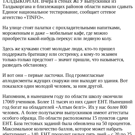
ТАЛДЫКОРГАН. Вчера в стенах ЖГУ выпускники из
Талдыкоргана и близлежащих районов области начали сдавать
Единое национальное тестирование, сообщает сетевое
агентство «TINFO».
На улице стоят палатки с прохладительными напитками,
мороженным и даже – мобильные кафе, где можно
приобрести какой-нибудь перекус или ледяную колу.
Здесь же кучками стоят молодые люди, кто-то пришел
поддержать братишку или сестренку, а кому-то экзамен
только-только предстоит – значит пришли, что называется,
разведать обстановку.
И вот они – первые ласточки. Под громогласные
аплодисменты ждущих снаружи они выходят из здания. Вот
показался один молодой человек, за ним другой.
Напомним, в нынешнем году по области школу окончили
17069 учеников. Более 11 тысяч из них сдают ЕНТ. Нынешний
год богат на обладателей «Алтын белгі». Их у нас более 800
человек. А более полутысячи выпускников имеют аттестаты
особого образца. По области расположены 15 пунктов сдачи
ЕНТ. База тестовых заданий была обновлена на 50 процентов.
Максимальное количество баллов, которое может набрать
абитуриент – 140. ЕНТ проходит целых пять дней – с 20 по 25