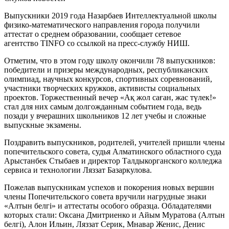
Выпускники 2019 года Назарбаев Интеллектуальной школы
физико-математического направления города получили
аттестат о среднем образовании, сообщает сетевое
агентство TINFO со ссылкой на пресс-службу НИШ.
Отметим, что в этом году школу окончили 78 выпускников:
победители и призеры международных, республиканских
олимпиад, научных конкурсов, спортивных соревнований,
участники творческих кружков, активисты социальных
проектов. Торжественный вечер «Ақ жол саған, жас түлек!»
стал для них самым долгожданным событием года, ведь
позади у вчерашних школьников 12 лет учебы и сложные
выпускные экзамены.
Поздравить выпускников, родителей, учителей пришли члены
попечительского совета, судья Алматинского областного суда
Арыстанбек Стыбаев и директор Талдыкорганского колледжа
сервиса и технологии Ляззат Базаркулова.
Пожелав выпускникам успехов и покорения новых вершин
члены Попечительского совета вручили нагрудные знаки
«Алтын белгі» и аттестаты особого образца. Обладателями
которых стали: Оксана Дмитриенко и Айым Муратова (Алтын
белгі), Алон Ильин, Ляззат Серик, Мнавар Женис, Денис