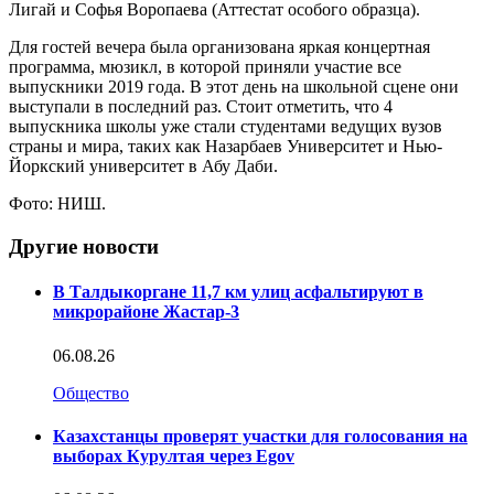
Лигай и Софья Воропаева (Аттестат особого образца).
Для гостей вечера была организована яркая концертная
программа, мюзикл, в которой приняли участие все
выпускники 2019 года. В этот день на школьной сцене они
выступали в последний раз. Стоит отметить, что 4
выпускника школы уже стали студентами ведущих вузов
страны и мира, таких как Назарбаев Университет и Нью-
Йоркский университет в Абу Даби.
Фото: НИШ.
Другие новости
В Талдыкоргане 11,7 км улиц асфальтируют в
микрорайоне Жастар-3
06.08.26
Общество
Казахстанцы проверят участки для голосования на
выборах Курултая через Egov