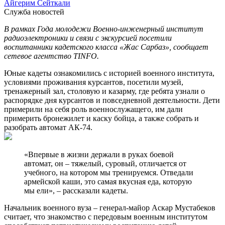
Айгерим Сейткали
Служба новостей
В рамках Года молодежи Военно-инженерный институт
радиоэлектроники и связи с экскурсией посетили
воспитанники кадетского класса «Жас Сарбаз», сообщает
сетевое агентство TINFO.
Юные кадеты ознакомились с историей военного института,
условиями проживания курсантов, посетили музей,
тренажерный зал, столовую и казарму, где ребята узнали о
распорядке дня курсантов и повседневной деятельности. Дети
примерили на себя роль военнослужащего, им дали
примерить бронежилет и каску бойца, а также собрать и
разобрать автомат АК-74.
«Впервые в жизни держали в руках боевой
автомат, он – тяжелый, суровый, отличается от
учебного, на котором мы тренируемся. Отведали
армейской каши, это самая вкусная еда, которую
мы ели», – рассказали кадеты.
Начальник военного вуза – генерал-майор Аскар Мустабеков
считает, что знакомство с передовым военным институтом