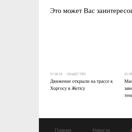
Это может Вас заинтересо
07.08.26
ОБЩЕСТВО
01.0
Движение открыли на трассе к
Мас
Хоргосу в Жетісу
зав
тен
Жет
Главная
Новости