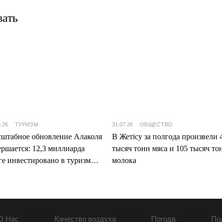
вать
8.26
ТУРИЗМ
31.07.26
ОБЩЕСТВО
штабное обновление Алаколя
В Жетісу за полгода произвели 
ершается: 12,3 миллиарда
тысяч тонн мяса и 105 тысяч то
ге инвестировано в туризм
молока
ісу
О Нас
Качество воздуха
Погода
По