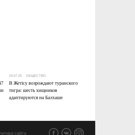
29.07.26
ОБЩЕСТВО
47
В Жетісу возрождают туранского
нн
тигра: шесть хищников
адаптируются на Балхаше
литика сайта