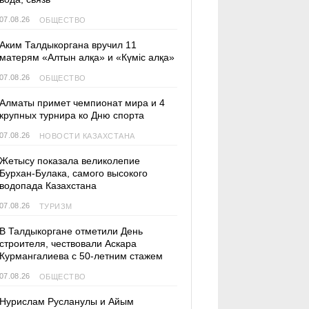
07.08.26
ОБЩЕСТВО
Аким Талдыкоргана вручил 11
матерям «Алтын алқа» и «Күміс алқа»
07.08.26
ОБЩЕСТВО
Алматы примет чемпионат мира и 4
крупных турнира ко Дню спорта
07.08.26
НОВОСТИ КАЗАХСТАНА
Жетысу показала великолепие
Бурхан-Булака, самого высокого
водопада Казахстана
07.08.26
ТУРИЗМ
В Талдыкоргане отметили День
строителя, чествовали Аскара
Курмангалиева с 50-летним стажем
07.08.26
ОБЩЕСТВО
Нурислам Русланулы и Айым