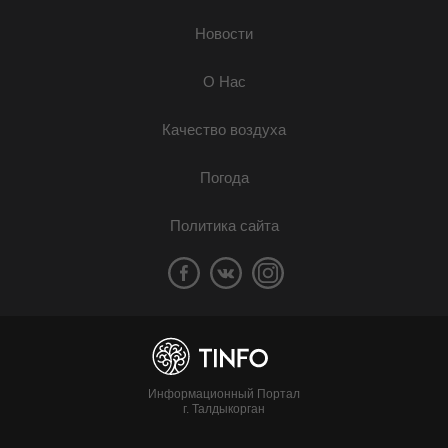
Новости
О Нас
Качество воздуха
Погода
Политика сайта
Информационный Портал
г. Талдыкорган