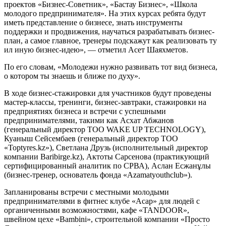
проектов «Бизнес-Советник», «Бастау Бизнес», «Школа
молодого предпринимателя». На этих курсах ребята будут
иметь представление о бизнесе, знать инструменты
поддержки и продвижения, научаться разрабатывать бизнес-
план, а самое главное, тренеры подскажут как реализовать ту
ил иную бизнес-идею», — отметил Асет Шаяхметов.
По его словам, «Молодежи нужно развивать тот вид бизнеса,
о котором ты знаешь и ближе по духу».
В ходе бизнес-стажировки для участников будут проведены
мастер-классы, тренинги, бизнес-завтраки, стажировки на
предприятиях бизнеса и встречи с успешными
предпринимателями, такими как Асхат Абжанов
(генеральный директор ТОО WAKE UP TECHNOLOGY),
Куаныш Сейсембаев (генеральный директор ТОО
«Toptyres.kz»), Светлана Друзь (исполнительный директор
компании Baribirge.kz), Актоты Сарсенова (практикующий
сертифицированный аналитик по СРВА), Аслан Есжанұлы
(бизнес-тренер, основатель фонда «Azamatyouthclub»).
Запланированы встречи с местными молодыми
предпринимателями в фитнес клубе «Асар» для людей с
органиченными возможностями, кафе «TANDOOR»,
швейном цехе «Bambini», строительной компании «Просто