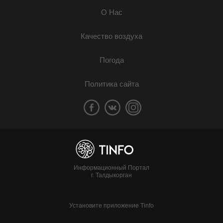
О Нас
Качество воздуха
Погода
Политика сайта
Информационный Портал
г. Талдыкорган
Установите приложение Tinfo