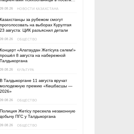
Актас
09.08.26
НОВОСТИ КАЗАХСТАНА
Казахстанцы за рубежом смогут
проголосовать на выборах Курултая
23 августа: ЦИК разъяснил детали
09.08.26
ОБЩЕСТВО
Концерт «Алатаудан Жетісуға сәлем!»
прошёл 8 августа на набережной
Талдыкоргана
09.08.26
КУЛЬТУРА
В Талдыкоргане 11 августа вручат
молодежную премию «Көшбасшы —
2026»
09.08.26
ОБЩЕСТВО
Полиция Жетісу пресекла незаконную
добычу ПГС у Талдыкоргана
09.08.26
ОБЩЕСТВО