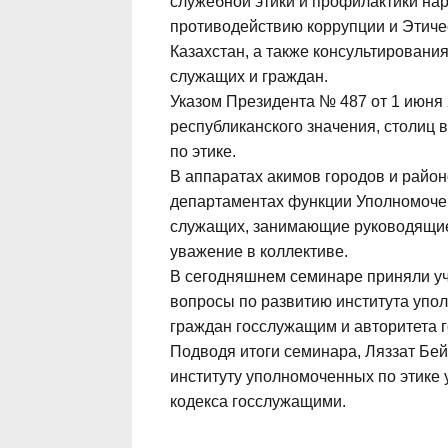
служебной этики и профилактики нар
противодействию коррупции и Этиче
Казахстан, а также консультировани
служащих и граждан.
Указом Президента № 487 от 1 июня 
республиканского значения, столиц
по этике.
В аппаратах акимов городов и район
департаментах функции Уполномочен
служащих, занимающие руководящие 
уважение в коллективе.
В сегодняшнем семинаре приняли уч
вопросы по развитию института упо
граждан госслужащим и авторитета г
Подводя итоги семинара, Ляззат Бей
институту уполномоченных по этике
кодекса госслужащими.