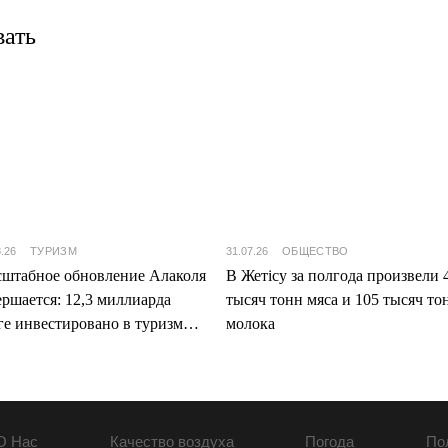
вать
8.26
ТУРИЗМ
31.07.26
ОБЩЕСТВО
штабное обновление Алаколя
В Жетісу за полгода произвели 
ершается: 12,3 миллиарда
тысяч тонн мяса и 105 тысяч то
ге инвестировано в туризм
молока
ісу
О Нас
Качество воздуха
Погода
По