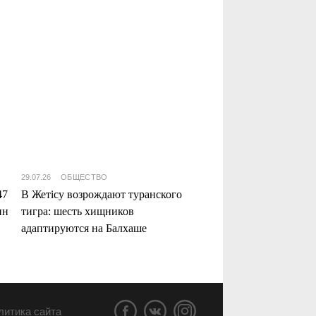
29.07.26
ОБЩЕСТВО
47
В Жетісу возрождают туранского
нн
тигра: шесть хищников
адаптируются на Балхаше
литика сайта