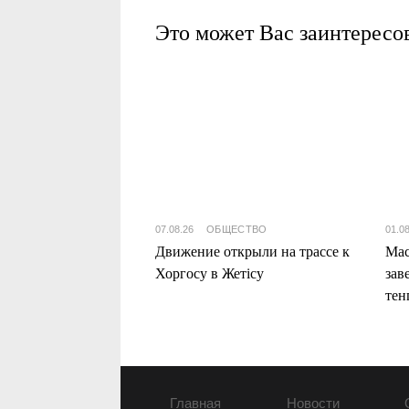
Это может Вас заинтересо
07.08.26
ОБЩЕСТВО
01.0
Движение открыли на трассе к
Мас
Хоргосу в Жетісу
зав
тен
Жет
Главная
Новости