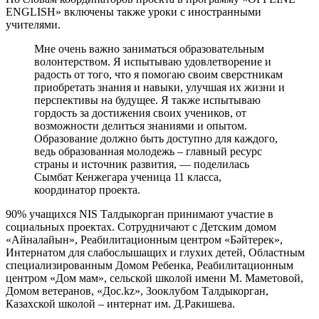
ENGLISH» включены также уроки с иностранными
учителями.
Мне очень важно заниматься образовательным
волонтерством. Я испытываю удовлетворение и
радость от того, что я помогаю своим сверстникам
приобретать знания и навыки, улучшая их жизни и
перспективы на будущее. Я также испытываю
гордость за достижения своих учеников, от
возможности делиться знаниями и опытом.
Образование должно быть доступно для каждого,
ведь образованная молодежь – главный ресурс
страны и источник развития, — поделилась
Сымбат Кенжегара ученица 11 класса,
координатор проекта.
90% учащихся NIS Талдыкорган принимают участие в
социальных проектах. Сотрудничают с Детским домом
«Айналайын», Реабилитационным центром «Бәйтерек»,
Интернатом для слабослышащих и глухих детей, Областным
специализированным Домом Ребенка, Реабилитационным
центром «Дом мам», сельской школой имени М. Маметовой,
Домом ветеранов, «Дос.kz», Зооклубом Талдыкорган,
Казахской школой – интернат им. Д.Ракишева.