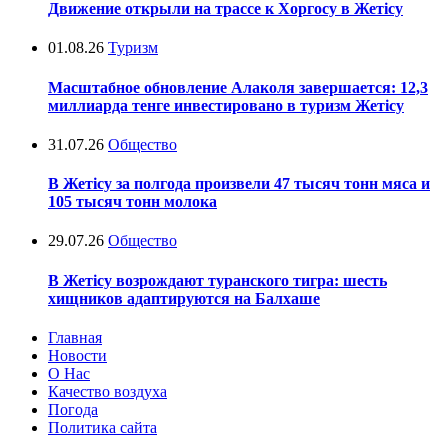
Движение открыли на трассе к Хоргосу в Жетісу
01.08.26
Туризм
Масштабное обновление Алаколя завершается: 12,3
миллиарда тенге инвестировано в туризм Жетісу
31.07.26
Общество
В Жетісу за полгода произвели 47 тысяч тонн мяса и
105 тысяч тонн молока
29.07.26
Общество
В Жетісу возрождают туранского тигра: шесть
хищников адаптируются на Балхаше
Главная
Новости
О Нас
Качество воздуха
Погода
Политика сайта