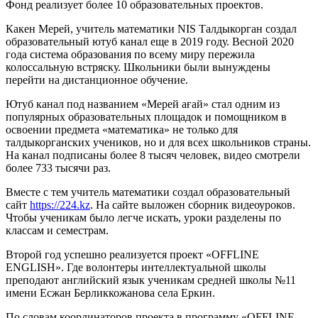
Фонд реализует более 10 образовательных проектов.
Какен Мерей, учитель математики NIS Талдыкорган создал
образовательный ютуб канал еще в 2019 году. Весной 2020
года система образования по всему миру пережила
колоссальную встряску. Школьники были вынуждены
перейти на дистанционное обучение.
Ютуб канал под названием «Мерей ағай» стал одним из
популярных образовательных площадок и помощником в
освоении предмета «математика» не только для
талдыкорганских учеников, но и для всех школьников страны.
На канал подписаны более 8 тысяч человек, видео смотрели
более 733 тысячи раз.
Вместе с тем учитель математики создал образовательный
сайт
https://224.kz
. На сайте выложен сборник видеоуроков.
Чтобы ученикам было легче искать, уроки разделены по
классам и семестрам.
Второй год успешно реализуется проект «OFFLINE
ENGLISH». Где волонтеры интеллектуальной школы
преподают английский язык ученикам средней школы №11
имени Есжан Берликкожанова села Еркин.
По словам координаторов проекта в программу «OFFLINE