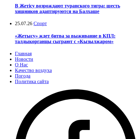
В Жетісу возрождают туранского тигра: шесть
хищников адаптируются на Балхаше
25.07.26
Спорт
«Жетысу» ждет битва за выживание в КПЛ:
талдыкорганцы сыграют с «Кызылжаром»
Главная
Новости
О Нас
Качество воздуха
Погода
Политика сайта