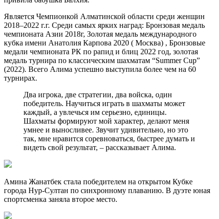
Является Чемпионкой Алматинской области среди женщин
2018–2022 г.г. Среди самых ярких наград: Бронзовая медаль
чемпионата Азии 2018г, Золотая медаль международного
кубка имени Анатолия Карпова 2020 ( Москва) , Бронзовые
медали чемпионата РК по рапид и блиц 2022 год, золотая
медаль турнира по классическим шахматам “Summer Cup”
(2022). Всего Алима успешно выступила более чем на 60
турнирах.
Два игрока, две стратегии, два войска, один
победитель. Научиться играть в шахматы может
каждый, а увлечься им серьезно, единицы.
Шахматы формируют мой характер, делают меня
умнее и выносливее. Звучит удивительно, но это
так, мне нравится соревноваться, быстрее думать и
видеть свой результат, – рассказывает Алима.
Амина Жанатбек стала победителем на открытом Кубке
города Нур-Султан по синхронному плаванию. В дуэте юная
спортсменка заняла второе место.