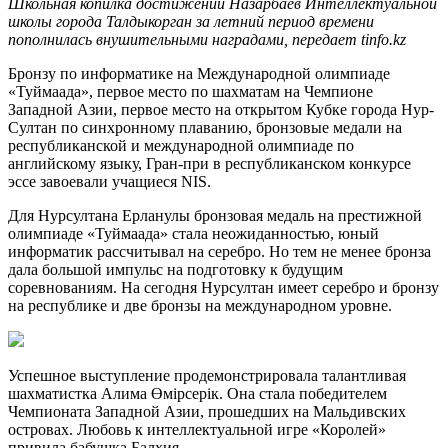
Школьная копилка достижений Назарбаев Интеллектуальной
школы города Талдыкорган за летний период времени
пополнилась внушительными наградами, передает tinfo.kz
Бронзу по информатике на Международной олимпиаде
«Туймаада», первое место по шахматам на Чемпионе
Западной Азии, первое место на открытом Кубке города Нур-
Султан по синхронному плаванию, бронзовые медали на
республиканской и международной олимпиаде по
английскому языку, Гран-при в республиканском конкурсе
эссе завоевали учащиеся NIS.
Для Нурсултана Ерланулы бронзовая медаль на престижной
олимпиаде «Туймаада» стала неожиданностью, юный
информатик рассчитывал на серебро. Но тем не менее бронза
дала большой импульс на подготовку к будущим
соревнованиям. На сегодня Нурсултан имеет серебро и бронзу
на республике и две бронзы на международном уровне.
Успешное выступление продемонстрировала талантливая
шахматистка Алима Өмірсерік. Она стала победителем
Чемпионата Западной Азии, прошедших на Мальдивских
островах. Любовь к интеллектуальной игре «Королей»
привила бабушка Балхия.