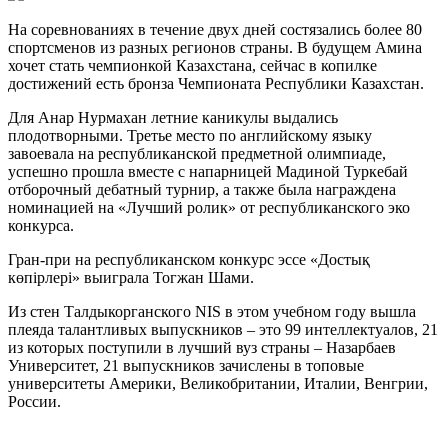
На соревнованиях в течение двух дней состязались более 80
спортсменов из разных регионов страны. В будущем Амина
хочет стать чемпионкой Казахстана, сейчас в копилке
достижений есть бронза Чемпионата Республики Казахстан.
Для Анар Нурмахан летние каникулы выдались
плодотворными. Третье место по английскому языку
завоевала на республиканской предметной олимпиаде,
успешно прошла вместе с напарницей Мадиной Туркебай
отборочный дебатный турнир, а также была награждена
номинацией на «Лучший ролик» от республиканского эко
конкурса.
Гран-при на республиканском конкурс эссе «Достық
көпірлері» выиграла Тогжан Шами.
Из стен Талдыкорганского NIS в этом учебном году вышла
плеяда талантливых выпускников – это 99 интеллектуалов, 21
из которых поступили в лучший вуз страны – Назарбаев
Университет, 21 выпускников зачислены в топовые
университеты Америки, Великобритании, Италии, Венгрии,
России.