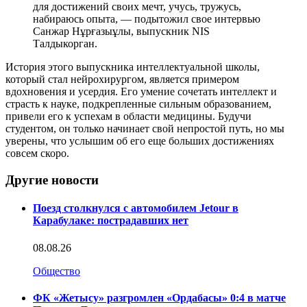
для достижений своих мечт, учусь, тружусь,
набираюсь опыта, — подытожил свое интервью
Санжар Нұрғазыұлы, выпускник NIS
Талдыкорган.
История этого выпускника интеллектуальной школы,
который стал нейрохирургом, является примером
вдохновения и усердия. Его умение сочетать интеллект и
страсть к науке, подкрепленные сильным образованием,
привели его к успехам в области медицины. Будучи
студентом, он только начинает свой непростой путь, но мы
уверены, что услышим об его еще больших достижениях
совсем скоро.
Другие новости
Поезд столкнулся с автомобилем Jetour в
Карабулаке: пострадавших нет
08.08.26
Общество
ФК «Жетысу» разгромлен «Ордабасы» 0:4 в матче