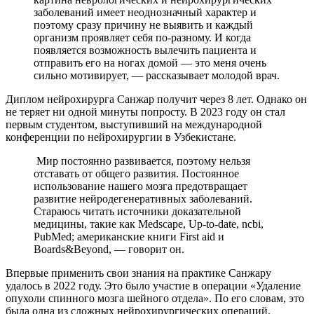
заболеваний имеет неоднозначный характер и
поэтому сразу причину не выявить и каждый
организм проявляет себя по-разному. И когда
появляется возможность вылечить пациента и
отправить его на ногах домой — это меня очень
сильно мотивирует, — рассказывает молодой врач.
Диплом нейрохирурга Санжар получит через 8 лет. Однако он
не теряет ни одной минуты попросту. В 2023 году он стал
первым студентом, выступивший на международной
конференции по нейрохирургии в Узбекистане.
Мир постоянно развивается, поэтому нельзя
отставать от общего развития. Постоянное
использование нашего мозга предотвращает
развитие нейродегенеративных заболеваний.
Стараюсь читать источники доказательной
медицины, такие как Medscape, Up-to-date, ncbi,
PubMed; американские книги First aid и
Boards&Beyond, — говорит он.
Впервые применить свои знания на практике Санжару
удалось в 2022 году. Это было участие в операции «Удаление
опухоли спинного мозга шейного отдела». По его словам, это
была одна из сложных нейрохирургических операций.