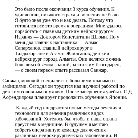
Это было после окончания 3 курса обучения. К
удивлению, никакого страха и волнения не было.
Я будто знал уже что и как делать. Потому что
готовился все это время к операциям. Мне удалось
поработать с главным детским нейрохирургом
Израиля — Доктором Константини Шломи. Но у
меня два главных наставника — Алмас
Сапарханов, главный нейрохирург в
Талдыкоргане и Азамат Жайлганов, детский
нейрохирург города Алматы. Они делятся с очень
большим объемом знаний, за это я им благодарен,
— о своем первом опыте рассказал Санжар.
Санжар, молодой специалист с большими планами и
амбициями. Сегодня он трудится над научной работой по
детским головным опухолям. После завершения учебы в С.Д.
Асфендиярова планирует продолжить обучение в Японии.
Каждый год внедряются новые методы лечения и
технологии для лечения различных видов
заболеваний. Хотелось бы, чтобы и наша страна
преуспела в медицине. В будущем я мечтаю
собрать оперативную команду для лечения
различных нейрохирургических заболеваний. И