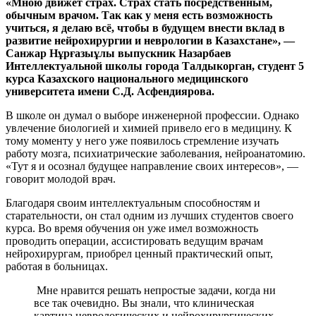
«Мною движет страх. Страх стать посредственным,
обычным врачом. Так как у меня есть возможность
учиться, я делаю всё, чтобы в будущем внести вклад в
развитие нейрохирургии и неврологии в Казахстане», —
Санжар Нұрғазыұлы выпускник Назарбаев
Интеллектуальной школы города Талдыкорган, студент 5
курса Казахского национального медицинского
университета имени С.Д. Асфендиярова.
В школе он думал о выборе инженерной профессии. Однако
увлечение биологией и химией привело его в медицину. К
тому моменту у него уже появилось стремление изучать
работу мозга, психиатрические заболевания, нейроанатомию.
«Тут я и осознал будущее направление своих интересов», —
говорит молодой врач.
Благодаря своим интеллектуальным способностям и
старательности, он стал одним из лучших студентов своего
курса. Во время обучения он уже имел возможность
проводить операции, ассистировать ведущим врачам
нейрохирургам, приобрел ценный практический опыт,
работая в больницах.
Мне нравится решать непростые задачи, когда ни
все так очевидно. Вы знали, что клиническая
картина неврологических и нейрохирургических