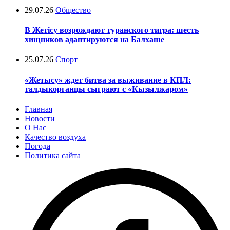
29.07.26
Общество
В Жетісу возрождают туранского тигра: шесть
хищников адаптируются на Балхаше
25.07.26
Спорт
«Жетысу» ждет битва за выживание в КПЛ:
талдыкорганцы сыграют с «Кызылжаром»
Главная
Новости
О Нас
Качество воздуха
Погода
Политика сайта