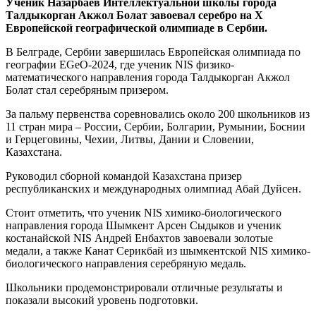
Ученик
Назарбаев Интеллектуальной школы города
Талдыкорган Акжол Болат завоевал серебро на
X
Европейской географической олимпиад
е в Сербии.
В Белграде, Сербии завершилась Европейская олимпиада по
географии EGeO-2024, где ученик NIS физико-
математического направления города Талдыкорган Акжол
Болат стал серебряным призером.
За пальму первенства соревновались около 200 школьников из
11 стран мира – России, Сербии, Болгарии, Румынии, Боснии
и Герцеговины, Чехии, Литвы, Дании и Словении,
Казахстана.
Руководил сборной командой Казахстана призер
республиканских и международных олимпиад Абай Дуйсен.
Стоит отметить, что ученик NIS химико-биологического
направления города Шымкент Арсен Сыдыков и ученик
костанайской NIS Андрей Енбахтов завоевали золотые
медали, а также Канат Серикбай из шымкентской NIS химико-
биологического направления серебряную медаль.
Школьники продемонстрировали отличные результаты и
показали высокий уровень подготовки.