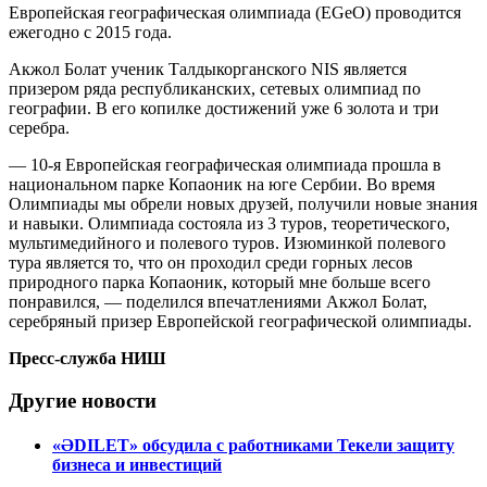
Европейская географическая олимпиада (EGeO) проводится
ежегодно с 2015 года.
Акжол Болат ученик Талдыкорганского NIS является
призером ряда республиканских, сетевых олимпиад по
географии. В его копилке достижений уже 6 золота и три
серебра.
— 10-я Европейская географическая олимпиада прошла в
национальном парке Копаоник на юге Сербии. Во время
Олимпиады мы обрели новых друзей, получили новые знания
и навыки. Олимпиада состояла из 3 туров, теоретического,
мультимедийного и полевого туров. Изюминкой полевого
тура является то, что он проходил среди горных лесов
природного парка Копаоник, который мне больше всего
понравился, — поделился впечатлениями Акжол Болат,
серебряный призер Европейской географической олимпиады.
Пресс-служба НИШ
Другие новости
«ӘDILET» обсудила с работниками Текели защиту
бизнеса и инвестиций