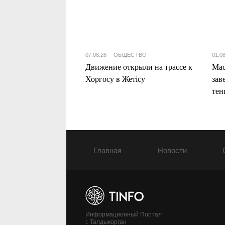
07.08.26
ОБЩЕСТВО
01.0
Движение открыли на трассе к
Мас
Хоргосу в Жетісу
зав
тен
Жет
Главная
Новости
Информационный Портал
г. Талдыкорган