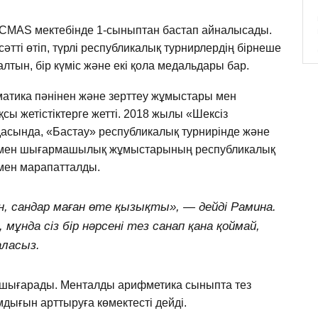
CMAS мектебінде 1-сыныптан бастап айналысады.
әтті өтіп, түрлі республикалық турнирлердің бірнеше
алтын, бір күміс және екі қола медальдары бар.
атика пәнінен және зерттеу жұмыстары мен
 жетістіктерге жетті. 2018 жылы «Шексіз
асында, «Бастау» республикалық турнирінде және
 мен шығармашылық жұмыстарының республикалық
мен марапатталды.
 сандар маған өте қызықты», — дейді Рамина.
мұнда сіз бір нәрсені тез санап қана қоймай,
аласыз.
н шығарады. Менталды арифметика сыныпта тез
дығын арттыруға көмектесті дейді.