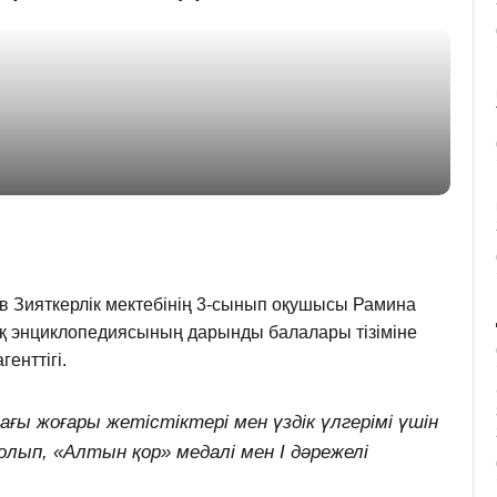
 Зияткерлік мектебінің 3-сынып оқушысы Рамина
 энциклопедиясының дарынды балалары тізіміне
енттігі.
ы жоғары жетістіктері мен үздік үлгерімі үшін
лып, «Алтын қор» медалі мен І дәрежелі