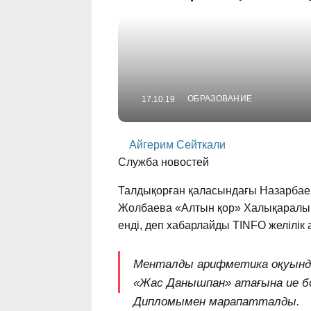
ОБРАЗОВАНИЕ
17.10.19
Айгерим Сейткали
Служба новостей
Талдықорған қаласындағы Назарбаев
Жолбаева «Алтын қор» Халықаралық
енді, деп хабарлайды TINFO желілік аг
Менталды арифметика оқуындағ
«Жас Данышпан» атағына ие бо
Дипломымен марапатталды.