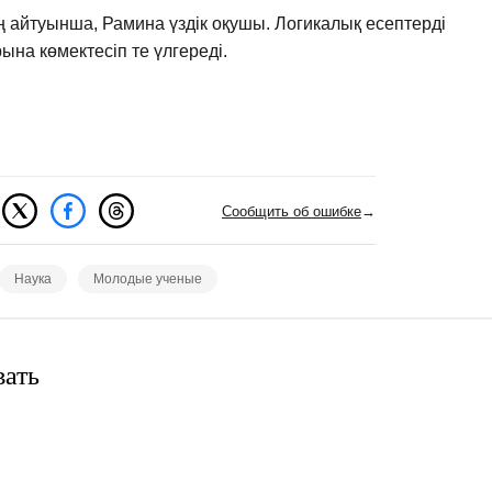
айтуынша, Рамина үздік оқушы. Логикалық есептерді
ына көмектесіп те үлгереді.
Сообщить об ошибке
→
Наука
Молодые ученые
вать