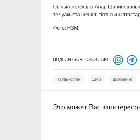
Сынып жетекшісі Анар Шарипованың 
тез уақытта шешіп, тіпті сыныптастар
Фото: НЗМ.
ПОДЕЛИТЬСЯ НОВОСТЬЮ
Талдыкорган
Дети
Школьники
Это может Вас заинтересо