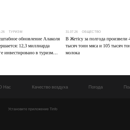
8.26
ТУРИЗМ
31.07.26
ОБЩЕСТВО
штабное обновление Алаколя
В Жетісу за полгода произвели 
ершается: 12,3 миллиарда
тысяч тонн мяса и 105 тысяч то
ге инвестировано в туризм
молока
ісу
О Нас
Качество воздуха
Погода
По
Установите приложение Tinfo