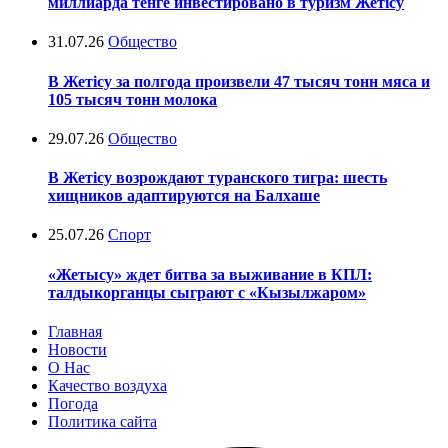
миллиарда тенге инвестировано в туризм Жетісу
31.07.26
Общество
В Жетісу за полгода произвели 47 тысяч тонн мяса и
105 тысяч тонн молока
29.07.26
Общество
В Жетісу возрождают туранского тигра: шесть
хищников адаптируются на Балхаше
25.07.26
Спорт
«Жетысу» ждет битва за выживание в КПЛ:
талдыкорганцы сыграют с «Кызылжаром»
Главная
Новости
О Нас
Качество воздуха
Погода
Политика сайта