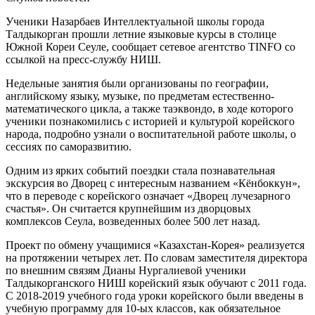
Ученики Назарбаев Интеллектуальной школы города
Талдыкорган прошли летние языковые курсы в столице
Южной Кореи Сеуле, сообщает сетевое агентство TINFO со
ссылкой на пресс-службу НИШ.
Недельные занятия были организованы по географии,
английскому языку, музыке, по предметам естественно-
математического цикла, а также таэквондо, в ходе которого
ученики познакомились с историей и культурой корейского
народа, подробно узнали о воспитательной работе школы, о
сессиях по саморазвитию.
Одним из ярких событий поездки стала познавательная
экскурсия во Дворец с интересным названием «Кёнбоккун»,
что в переводе с корейского означает «Дворец лучезарного
счастья». Он считается крупнейшим из дворцовых
комплексов Сеула, возведенных более 500 лет назад.
Проект по обмену учащимися «Казахстан-Корея» реализуется
на протяжении четырех лет. По словам заместителя директора
по внешним связям Дианы Нургалиевой ученики
Талдыкорганского НИШ корейский язык обучают с 2011 года.
С 2018-2019 учебного года уроки корейского были введены в
учебную программу для 10-ых классов, как обязательное