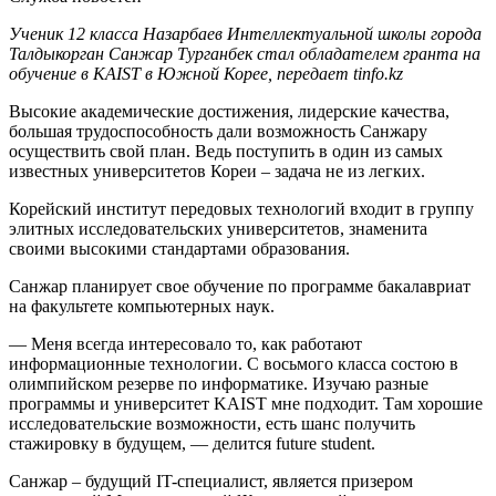
Ученик 12 класса Назарбаев Интеллектуальной школы города
Талдыкорган Санжар Турганбек стал обладателем гранта на
обучение в KAIST в Южной Корее, передает tinfo.kz
Высокие академические достижения, лидерские качества,
большая трудоспособность дали возможность Санжару
осуществить свой план. Ведь поступить в один из самых
известных университетов Кореи – задача не из легких.
Корейский институт передовых технологий входит в группу
элитных исследовательских университетов, знаменита
своими высокими стандартами образования.
Санжар планирует свое обучение по программе бакалавриат
на факультете компьютерных наук.
— Меня всегда интересовало то, как работают
информационные технологии. С восьмого класса состою в
олимпийском резерве по информатике. Изучаю разные
программы и университет KAIST мне подходит. Там хорошие
исследовательские возможности, есть шанс получить
стажировку в будущем, — делится future student.
Санжар – будущий IT-специалист, является призером