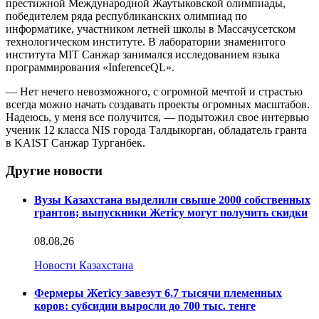
престижной Международной Жаутыковской олимпиады,
победителем ряда республиканских олимпиад по
информатике, участником летней школы в Массачусетском
технологическом институте. В лаборатории знаменитого
института MIT Санжар занимался исследованием языка
программирования «InferenceQL».
— Нет нечего невозможного, с огромной мечтой и страстью
всегда можно начать создавать проекты огромных масштабов.
Надеюсь, у меня все получится, — подытожил свое интервью
ученик 12 класса NIS города Талдыкорган, обладатель гранта
в KAIST Санжар Турганбек.
Другие новости
Вузы Казахстана выделили свыше 2000 собственных
грантов; выпускники Жетісу могут получить скидки
08.08.26
Новости Казахстана
Фермеры Жетісу завезут 6,7 тысячи племенных
коров: субсидии выросли до 700 тыс. тенге