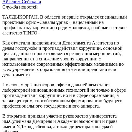
Айгерим Сейткали
Служба новостей
ТАЛДЫКОРГАН. В области впервые открылся специальный
проектный офис «Саналы
ұ
рпа
қ
», нацеленный на
профилактику коррупции среди молодежи,
сообщает сетевое
агентство
TINFO
.
Как отметили представители
Департамента Агентства по
делам госслужбы и противодействия коррупции
,
основной
целью данного проекта является реализация мероприятий,
направленных на снижение уровня коррупции с
использованием современных эффективных механизмов во
всех учреждениях образования отметили представители
департамента.
По словам организаторов, офис в дальнейшем станет
лабораторией инновационных технологий не только в сфере
противодействия коррупции, но и в сфере образования, а
также центром, способствующим формированию будущего
профессионального государственного аппарата.
В открытии приняли участие руководство университета
им.Сулеймана Демиреля и Академии экономики и права
имени У.Джолдасбекова, а также директора колледжей
области.