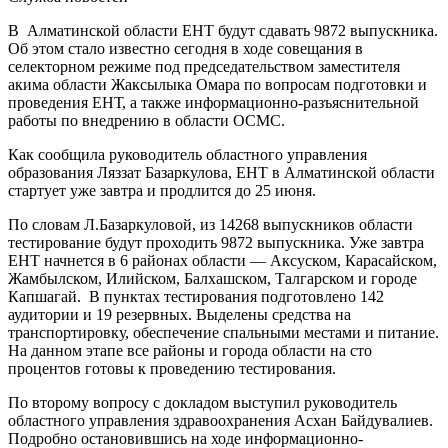
В Алматинской области ЕНТ будут сдавать 9872 выпускника.
Об этом стало известно сегодня в ходе совещания в
селекторном режиме под председательством заместителя
акима области Жаксылыка Омара по вопросам подготовки и
проведения ЕНТ, а также информационно-разъяснительной
работы по внедрению в области ОСМС.
Как сообщила руководитель областного управления
образования Ляззат Базаркулова, ЕНТ в Алматинской области
стартует уже завтра и продлится до 25 июня.
По словам Л.Базаркуловой, из 14268 выпускников области
тестирование будут проходить 9872 выпускника. Уже завтра
ЕНТ начнется в 6 районах области — Аксуском, Карасайском,
Жамбылском, Илийском, Балхашском, Талгарском и городе
Капшагай. В пунктах тестирования подготовлено 142
аудитории и 19 резервных. Выделены средства на
транспортировку, обеспечение спальными местами и питание.
На данном этапе все районы и города области на сто
процентов готовы к проведению тестирования.
По второму вопросу с докладом выступил руководитель
областного управления здравоохранения Асхан Байдувалиев.
Подробно остановившись на ходе информационно-