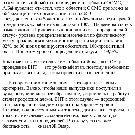
разъяснительной работы по внедрению в области ОСМС,
А.Байдувалиев отметил, что в области к ОСМС привлечены
664 медицинских организации, из них 659 —
государственных и 5 частных. Охват обучением среди врачей
и медицинских работников составил 100%. На данном этапе в
рамках акции «Прикрепись к поиклинике — определи свой
статус» уровень прикрепления населения по фактическому
месту проживания к медицинской организации составил
82%, до 30 июня планируется обеспечить 100-процентный
охват. При этом уровень определения статуса — 99,9%.
Как отметил заместитель акима области Жаксылык Омар
проведение ЕНТ — это рубежный этап, поэтому необходимо
приложить все силы, чтобы провести его качественно.
— В современном мире знания — это один из главных
критериев. Важно, чтобы наши выпускники поступили в
вузы, получили хорошее образование, устроились на работу и
стали профессионалами. ЕНТ в этом случае — переходный
этап, который необходимо пройти на хорошем уровне.
Поэтому под постоянным контролем держите все вопросы, в
том числе касаемые создания необходимых условий для
экзаменуемых и их родителей. Во главу угла ставьте
безопасность, — сказал Ж.Омар.