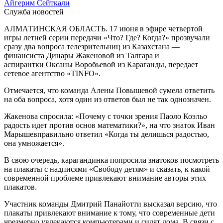
Айгерим Сейткали
Служба новостей
АЛМАТИНСКАЯ ОБЛАСТЬ. 17 июня в эфире четвертой
игры летней серии передачи «Что? Где? Когда?» прозвучали
сразу два вопроса телезрительниц из Казахстана —
финансиста Динары Жакеновой из Талгара и
аспирантки Оксаны Воробьевой из Караганды, передает
сетевое агентство «TINFO».
Отмечается, что команда Алены Повышевой сумела ответить
на оба вопроса, хотя один из ответов был не так однозначен.
Жакенова спросила: «Почему с точки зрения Паоло Коэльо
радость идет против основ математики?», на что знаток Иван
Марышевправильно ответил «Когда ты делишься радостью,
она умножается».
В свою очередь, карагандинка попросила знатоков посмотреть
на плакаты с надписями «Свободу детям» и сказать, к какой
современной проблеме привлекают внимание авторы этих
плакатов.
Участник команды Дмитрий Панайотти высказал версию, что
плакаты привлекают внимание к тому, что современные дети
чрезмерно увлекаются компьютерами и сидят дома. В связи с