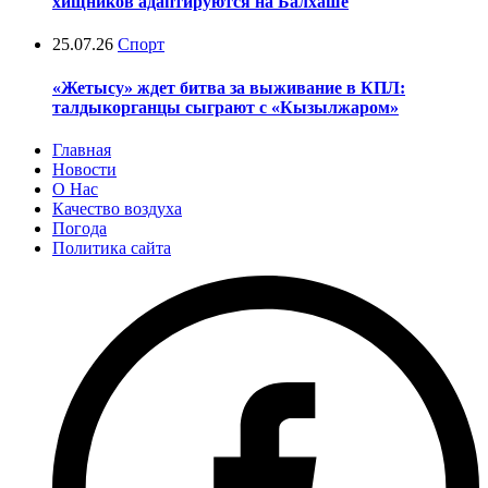
хищников адаптируются на Балхаше
25.07.26
Спорт
«Жетысу» ждет битва за выживание в КПЛ:
талдыкорганцы сыграют с «Кызылжаром»
Главная
Новости
О Нас
Качество воздуха
Погода
Политика сайта