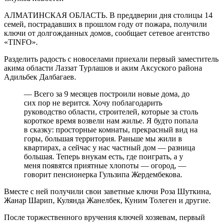
АЛМАТИНСКАЯ ОБЛАСТЬ. В преддверии дня столицы 14
семей, пострадавших в прошлом году от пожара, получили
ключи от долгожданных домов, сообщает сетевое агентство
«TINFO».
Разделить радость с новоселами приехали первый заместитель
акима области Лаззат Турлашов и аким Аксуского района
Адильбек Далбагаев.
— Всего за 9 месяцев построили новые дома, до
сих пор не верится. Хочу поблагодарить
руководство области, строителей, которые за столь
короткое время возвели нам жилье. Я будто попала
в сказку: просторные комнаты, прекрасный вид на
горы, большая территория. Раньше мы жили в
квартирах, а сейчас у нас частный дом — разница
большая. Теперь внукам есть, где поиграть, а у
меня появятся приятные хлопоты — огород, —
говорит пенсионерка Гульзипа Жердембекова.
Вместе с ней получили свои заветные ключи Роза Шуткина,
Жанар Шарип, Кулянда Жанелбек, Куним Толеген и другие.
После торжественного вручения ключей хозяевам, первый