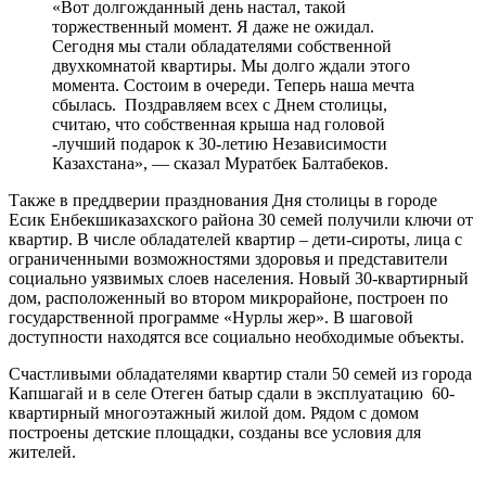
«Вот долгожданный день настал, такой
торжественный момент. Я даже не ожидал.
Сегодня мы стали обладателями собственной
двухкомнатой квартиры. Мы долго ждали этого
момента. Состоим в очереди. Теперь наша мечта
сбылась. Поздравляем всех с Днем столицы,
считаю, что собственная крыша над головой
-лучший подарок к 30-летию Независимости
Казахстана», — сказал Муратбек Балтабеков.
Также в преддверии празднования Дня столицы в городе
Есик Енбекшиказахского района 30 семей получили ключи от
квартир. В числе обладателей квартир – дети-сироты, лица с
ограниченными возможностями здоровья и представители
социально уязвимых слоев населения. Новый 30-квартирный
дом, расположенный во втором микрорайоне, построен по
государственной программе «Нурлы жер». В шаговой
доступности находятся все социально необходимые объекты.
Счастливыми обладателями квартир стали 50 семей из города
Капшагай и в селе Отеген батыр сдали в эксплуатацию 60-
квартирный многоэтажный жилой дом. Рядом с домом
построены детские площадки, созданы все условия для
жителей.