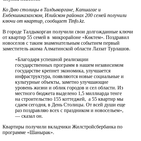
Ко Дню столицы в Талдыкоргане, Капшагае и
Енбекшиказахском, Илийском районах 200 семей получили
ключи от квартир, сообщает Tinfo.kz.
В городе Талдыкорган получили свои долгожданные ключи
от квартир 55 семей в микрорайоне «Көктем». Поздравил
новоселов с таким знаменательным событием первый
заместитель акима Алматинской области Лаззат Турлашов.
«Благодаря успешной реализации
государственных программ в нашем независимом
государстве крепнет экономика, улучшается
инфраструктура, появляются новые социальные и
культурные объекты, заметно улучшающие
уровень жизни и облик городов и сел области. Из
местного бюджета выделено 1,5 миллиарда тенге
на строительство 155 коттеджей, а 55 квартир мы
сдаем сегодня, в День Столицы. От всей души еще
раз поздравляю всех с праздником и новосельем»,
— сказал он.
Квартиры получили вкладчики Жилстройсбербанка по
программе «Шанырак».