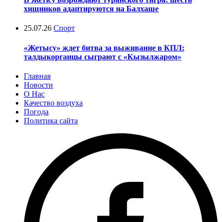
хищников адаптируются на Балхаше
25.07.26
Спорт
«Жетысу» ждет битва за выживание в КПЛ:
талдыкорганцы сыграют с «Кызылжаром»
Главная
Новости
О Нас
Качество воздуха
Погода
Политика сайта