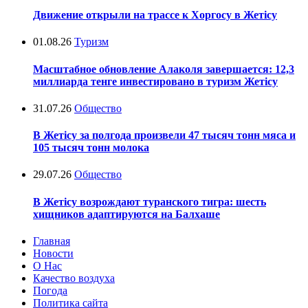
Движение открыли на трассе к Хоргосу в Жетісу
01.08.26
Туризм
Масштабное обновление Алаколя завершается: 12,3
миллиарда тенге инвестировано в туризм Жетісу
31.07.26
Общество
В Жетісу за полгода произвели 47 тысяч тонн мяса и
105 тысяч тонн молока
29.07.26
Общество
В Жетісу возрождают туранского тигра: шесть
хищников адаптируются на Балхаше
Главная
Новости
О Нас
Качество воздуха
Погода
Политика сайта