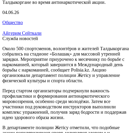
04.06.26
Общество
Айгерим Сейткали
Служба новостей
Около 500 спортсменов, волонтёров и жителей Талдыкоргана
собрались на стадионе «Болашақ» для массовой утренней
зарядки. Мероприятие приурочено к месячнику по борьбе с
наркоманией, который завершится в Международный день
борьбы с наркоманией, сообщает Polisia.kz. Акцию
организовали департамент полиции Жетісу и управление
физической культуры и спорта области.
Перед стартом организаторы подчеркнули важность
профилактики и формирования антинаркотического
мировоззрения, особенно среди молодёжи. Затем все
участники под руководством инструкторов выполнили
комплекс упражнений, получив заряд бодрости и поддержав
идею здорового образа жизни.
В департаменте полиции Жетісу отметили, что подобные
акции популяризируют спорт, укрепляют здоровье и