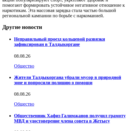
помогают формировать устойчивое негативное отношение к
наркотикам. Эта массовая зарядка стала частью большой
региональной кампании по борьбе с наркоманией.
Другие новости
Неправильный проезд кольцевой развязки
зафиксирован в Талдыкоргане
08.08.26
Общество
Жители Талдыкоргана убрали мусор в природной
зоне и попросили полицию о помощи
08.08.26
Общество
Общественник Хафиз Галимжанов получил грамоту
МВД и удостоверение члена совета в Жетысу