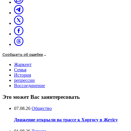
Сообщить об ошибке
→
Жаркент
Семья
История
репрессии
Воссоединение
Это может Вас заинтересовать
07.08.26
Общество
Движение открыли на трассе к Хоргосу в Жетісу