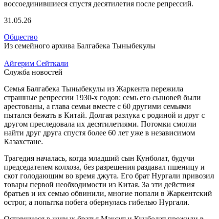
31.05.26
Общество
Из семейного архива Балгабека Тыныбекулы
Айгерим Сейткали
Служба новостей
Семья Балгабека Тыныбекулы из Жаркента пережила
страшные репрессии 1930-х годов: семь его сыновей были
арестованы, а глава семьи вместе с 60 другими семьями
пытался бежать в Китай. Долгая разлука с родиной и друг с
другом преследовала их десятилетиями. Потомки смогли
найти друг друга спустя более 60 лет уже в независимом
Казахстане.
Трагедия началась, когда младший сын Кунболат, будучи
председателем колхоза, без разрешения раздавал пшеницу и
скот голодающим во время джута. Его брат Нургали привозил
товары первой необходимости из Китая. За эти действия
братьев и их семью обвинили, многие попали в Жаркентский
острог, а попытка побега обернулась гибелью Нургали.
Оставшиеся в живых братья Максут и Кунболат прожили в