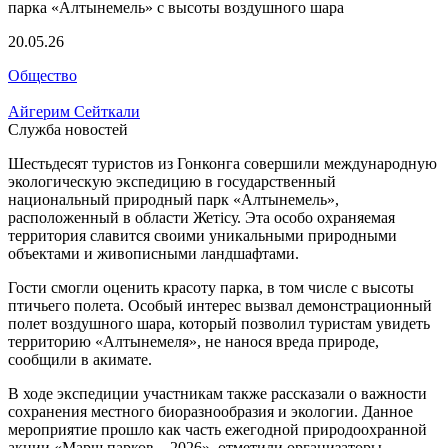
20.05.26
Общество
Айгерим Сейткали
Служба новостей
Шестьдесят туристов из Гонконга совершили международную
экологическую экспедицию в государственный
национальный природный парк «Алтынемель»,
расположенный в области Жетісу. Эта особо охраняемая
территория славится своими уникальными природными
объектами и живописными ландшафтами.
Гости смогли оценить красоту парка, в том числе с высоты
птичьего полета. Особый интерес вызвал демонстрационный
полет воздушного шара, который позволил туристам увидеть
территорию «Алтынемеля», не нанося вреда природе,
сообщили в акимате.
В ходе экспедиции участникам также рассказали о важности
сохранения местного биоразнообразия и экологии. Данное
мероприятие прошло как часть ежегодной природоохранной
акции «Марш парков – 2026», отметили организаторы.